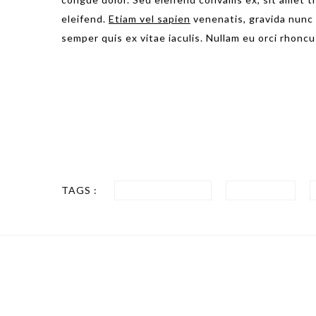
eleifend.
Etiam vel sapien
venenatis, gravida nunc
semper quis ex vitae iaculis. Nullam eu orci rhoncus
1
Construction
Lorem ipsum dolor sit amet
TAGS :
CONSTRUCCIÓN
PROYECTO