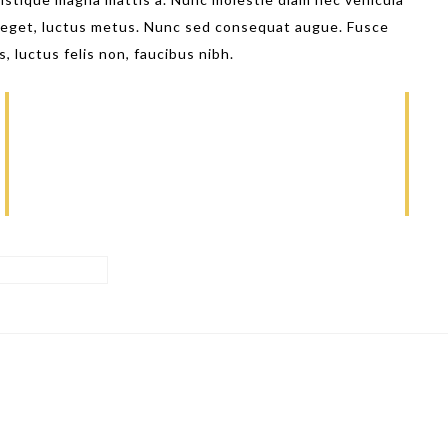
 eget, luctus metus. Nunc sed consequat augue. Fusce
, luctus felis non, faucibus nibh.
2
Renovation
Lorem ipsum dolor sit amet
RENOVACIÓN
CHECK ALL